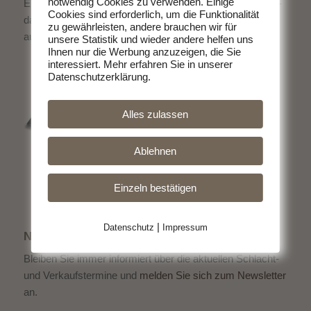
notwendig Cookies zu verwenden. Einige
Erzeuger. Ohne schlechtes Gewissen Fleisch zu essen -
Cookies sind erforderlich, um die Funktionalität
das geht. Entscheiden Sie sich für hochwertige Produkte
zu gewährleisten, andere brauchen wir für
aus der Region.
unsere Statistik und wieder andere helfen uns
Ihnen nur die Werbung anzuzeigen, die Sie
interessiert. Mehr erfahren Sie in unserer
Datenschutzerklärung.
Alles zulassen
Ablehnen
Einzeln bestätigen
|
Datenschutz
Impressum
NEWSLETTER
Bleiben Sie immer informiert über die aktuellen Schlacht-
und Verkaufstermine und
melden Sie sich zum Newsletter
an.