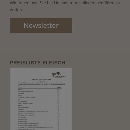
Wir freuen uns, Sie bald in unserem Hofladen begrüßen zu
dürfen.
PREISLISTE FLEISCH