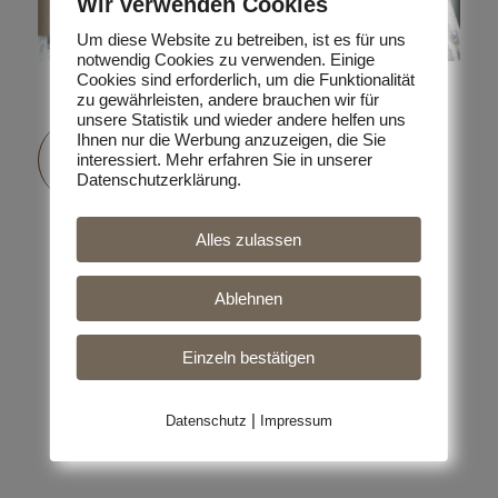
Wir verwenden Cookies
Um diese Website zu betreiben, ist es für uns
notwendig Cookies zu verwenden. Einige
Cookies sind erforderlich, um die Funktionalität
zu gewährleisten, andere brauchen wir für
unsere Statistik und wieder andere helfen uns
GOURMET-FLEISCH VOM
Ihnen nur die Werbung anzuzeigen, die Sie
COBURGER FUCHS
interessiert. Mehr erfahren Sie in unserer
Datenschutzerklärung.
Um Ihnen schmackhaftes Schaffleisch
anbieten zu können, ist die Wahl auf
Alles zulassen
Coburger Füchse gefallen. Durch den
intensiven kräuterwürzigen Geschmack
setzt es sich von anderem Lammfleisch
Ablehnen
deutlich ab. Selbst nach längeren
Schmorrzeiten bleibt es zart.
Einzeln bestätigen
Das Lammfilet ist gegrillt eine herzhafte
Delikatesse, die Sie unbedingt probieren
|
Datenschutz
Impressum
sollten.