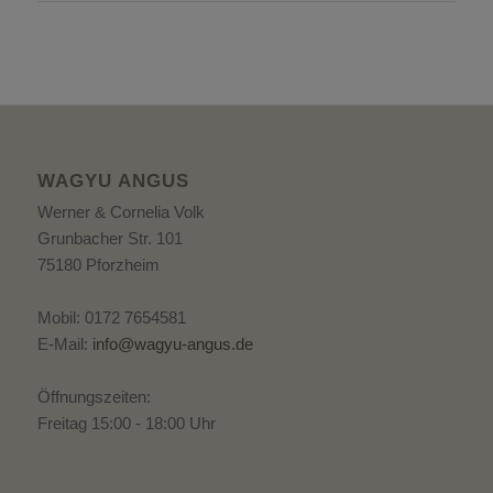
WAGYU ANGUS
Werner & Cornelia Volk
Grunbacher Str. 101
75180 Pforzheim
Mobil: 0172 7654581
E-Mail:
info@wagyu-angus.de
Öffnungszeiten:
Freitag 15:00 - 18:00 Uhr