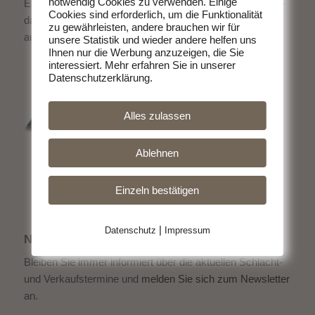
notwendig Cookies zu verwenden. Einige
Erzeuger. Ohne schlechtes Gewissen Fleisch zu essen -
Cookies sind erforderlich, um die Funktionalität
das geht. Entscheiden Sie sich für hochwertige Produkte
zu gewährleisten, andere brauchen wir für
aus der Region.
unsere Statistik und wieder andere helfen uns
Ihnen nur die Werbung anzuzeigen, die Sie
interessiert. Mehr erfahren Sie in unserer
Datenschutzerklärung.
Alles zulassen
Ablehnen
Einzeln bestätigen
|
Datenschutz
Impressum
NEWSLETTER
Bleiben Sie immer informiert über die aktuellen Schlacht-
und Verkaufstermine und
melden Sie sich zum Newsletter
an.