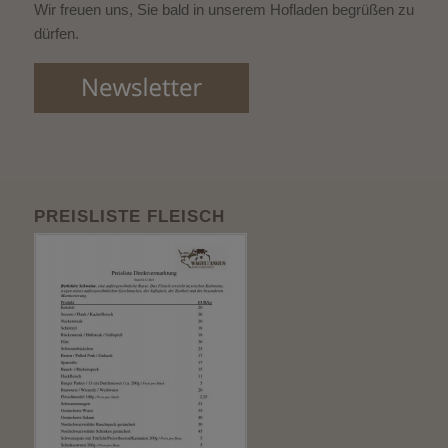
Wir freuen uns, Sie bald in unserem Hofladen begrüßen zu
dürfen.
PREISLISTE FLEISCH