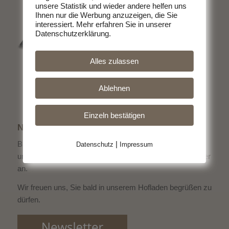
unsere Statistik und wieder andere helfen uns
Ihnen nur die Werbung anzuzeigen, die Sie
interessiert. Mehr erfahren Sie in unserer
Datenschutzerklärung.
Alles zulassen
Ablehnen
Einzeln bestätigen
NEWSLETTER
|
Bleiben Sie immer informiert über die aktuellen Schlacht-
Datenschutz
Impressum
und Verkaufstermine und
melden Sie sich zum Newsletter
an.
Wir freuen uns, Sie bald in unserem Hofladen begrüßen zu
dürfen.