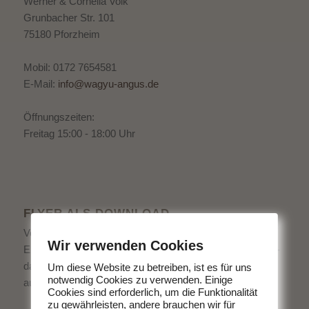
Werner & Cornelia Volk
Grunbacher Str. 101
75180 Pforzheim
Mobil: 0172 7654581
E-Mail:
info@wagyu-angus.de
Öffnungszeiten:
Freitag 15:00 - 18:00 Uhr
FLYER ALS DOWNLOAD
Von uns bekommen Sie köstliches Fleisch direkt vom
Wir verwenden Cookies
Erzeuger. Ohne schlechtes Gewissen Fleisch zu essen -
das geht. Entscheiden Sie sich für hochwertige Produkte
Um diese Website zu betreiben, ist es für uns
notwendig Cookies zu verwenden. Einige
aus der Region.
Cookies sind erforderlich, um die Funktionalität
zu gewährleisten, andere brauchen wir für