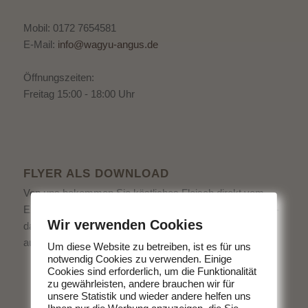
Mobil: 0172 7654581
E-Mail:
info@wagyu-angus.de
Öffnungszeiten:
Freitag 15:00 - 18:00 Uhr
FLYER ALS DOWNLOAD
Von uns bekommen Sie köstliches Fleisch direkt vom
Erzeuger. Ohne schlechtes Gewissen Fleisch zu essen -
Wir verwenden Cookies
das geht. Entscheiden Sie sich für hochwertige Produkte
aus der Region.
Um diese Website zu betreiben, ist es für uns
notwendig Cookies zu verwenden. Einige
Cookies sind erforderlich, um die Funktionalität
zu gewährleisten, andere brauchen wir für
unsere Statistik und wieder andere helfen uns