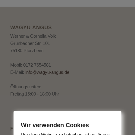
WAGYU ANGUS
Werner & Cornelia Volk
Grunbacher Str. 101
75180 Pforzheim
Mobil: 0172 7654581
E-Mail:
info@wagyu-angus.de
Öffnungszeiten:
Freitag 15:00 - 18:00 Uhr
Wir verwenden Cookies
FLYER ALS DOWNLOAD
Um diese Website zu betreiben, ist es für uns