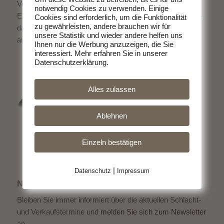
Von uns bekommen Sie köstliches Fleisch direkt vom
notwendig Cookies zu verwenden. Einige
Erzeuger. Ohne schlechtes Gewissen Fleisch zu essen -
Cookies sind erforderlich, um die Funktionalität
zu gewährleisten, andere brauchen wir für
das geht. Entscheiden Sie sich für hochwertige Produkte
unsere Statistik und wieder andere helfen uns
aus der Region.
Ihnen nur die Werbung anzuzeigen, die Sie
interessiert. Mehr erfahren Sie in unserer
Datenschutzerklärung.
Alles zulassen
Ablehnen
Einzeln bestätigen
|
Datenschutz
Impressum
NEWSLETTER
Bleiben Sie immer informiert über die aktuellen Schlacht-
und Verkaufstermine und
melden Sie sich zum Newsletter
an.