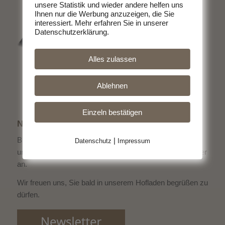
unsere Statistik und wieder andere helfen uns
Ihnen nur die Werbung anzuzeigen, die Sie
interessiert. Mehr erfahren Sie in unserer
Datenschutzerklärung.
Alles zulassen
Ablehnen
Einzeln bestätigen
NEWSLETTER
Bleiben Sie immer informiert über die aktuellen Schlacht-
|
Datenschutz
Impressum
und Verkaufstermine und
melden Sie sich zum Newsletter
an.
Wir freuen uns, Sie bald in unserem Hofladen begrüßen zu
dürfen.