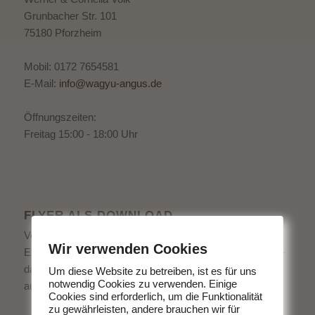
Grunbacher Str. 101
75180 Pforzheim
Mobil: 0172 7654581
E-Mail:
info@wagyu-angus.de
Öffnungszeiten:
Freitag 15:00 - 18:00 Uhr
FLYER ALS DOWNLOAD
Von uns bekommen Sie köstliches Fleisch direkt vom
Wir verwenden Cookies
Erzeuger. Ohne schlechtes Gewissen Fleisch zu essen -
das geht. Entscheiden Sie sich für hochwertige Produkte
Um diese Website zu betreiben, ist es für uns
notwendig Cookies zu verwenden. Einige
aus der Region.
Cookies sind erforderlich, um die Funktionalität
zu gewährleisten, andere brauchen wir für