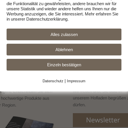
die Funktionalität zu gewährleisten, andere brauchen wir für
unsere Statistik und wieder andere helfen uns Ihnen nur die
Werbung anzuzeigen, die Sie interessiert. Mehr erfahren Sie
in unserer Datenschutzerklärung.
Alles zulassen
Ablehnen
LYER ALS
NEWSLETTER
OWNLOAD
Bleiben Sie immer informiert
n uns bekommen Sie
Einzeln bestätigen
über die aktuellen Schlacht- 
stliches Fleisch direkt vom
Verkaufstermine und
melden
zeuger. Ohne schlechtes
Sie sich zum Newsletter
an.
|
Datenschutz
Impressum
wissen Fleisch zu essen -
Wir freuen uns, Sie bald in
s geht. Entscheiden Sie sich
unserem Hofladen begrüßen 
r hochwertige Produkte aus
dürfen.
r Region.