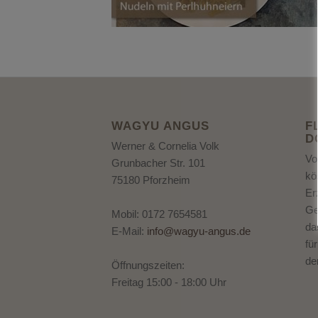
WAGYU ANGUS
F
D
Werner & Cornelia Volk
Vo
Grunbacher Str. 101
kö
75180 Pforzheim
Er
Ge
Mobil: 0172 7654581
da
E-Mail:
info@wagyu-angus.de
fü
de
Öffnungszeiten:
Freitag 15:00 - 18:00 Uhr