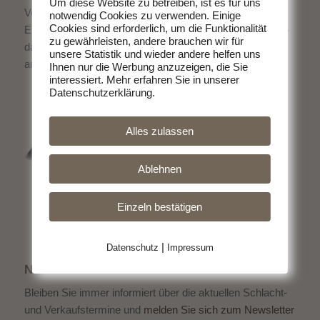
Um diese Website zu betreiben, ist es für uns
Von uns bekommen Sie köstliches Fleisch direkt vom
notwendig Cookies zu verwenden. Einige
Cookies sind erforderlich, um die Funktionalität
Erzeuger. Ohne schlechtes Gewissen Fleisch zu essen -
zu gewährleisten, andere brauchen wir für
das geht. Entscheiden Sie sich für hochwertige Produkte
unsere Statistik und wieder andere helfen uns
aus der Region.
Ihnen nur die Werbung anzuzeigen, die Sie
interessiert. Mehr erfahren Sie in unserer
Datenschutzerklärung.
Alles zulassen
Ablehnen
Einzeln bestätigen
|
Datenschutz
Impressum
NEWSLETTER
Bleiben Sie immer informiert über die aktuellen Schlacht-
und Verkaufstermine und
melden Sie sich zum Newsletter