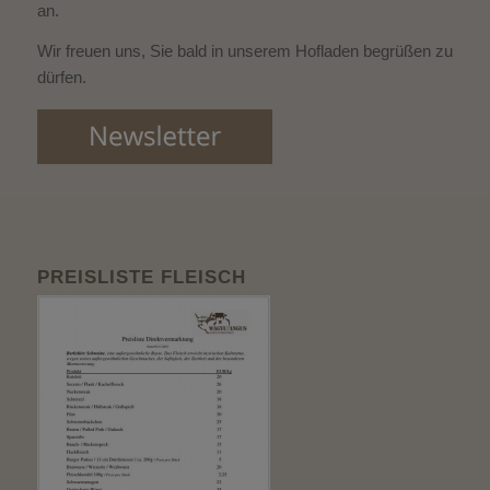
an.
Wir freuen uns, Sie bald in unserem Hofladen begrüßen zu
dürfen.
PREISLISTE FLEISCH