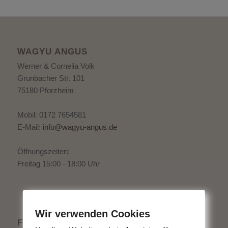
WAGYU ANGUS
Werner & Cornelia Volk
Grunbacher Str. 101
75180 Pforzheim
Mobil: 0172 7654581
E-Mail:
info@wagyu-angus.de
Öffnungszeiten:
Freitag 15:00 - 18:00 Uhr
Wir verwenden Cookies
FLYER ALS DOWNLOAD