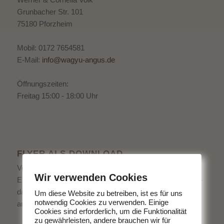
Grunbacher Str. 101
75180 Pforzheim
Mobil: 0172 7654581
E-Mail:
info@wagyu-angus.de
Öffnungszeiten:
Freitag 15:00 - 18:00 Uhr
FLYER ALS DOWNLOAD
Von uns bekommen Sie köstliches Fleisch direkt vom
Wir verwenden Cookies
Erzeuger. Ohne schlechtes Gewissen Fleisch zu essen -
das geht. Entscheiden Sie sich für hochwertige Produkte
Um diese Website zu betreiben, ist es für uns
notwendig Cookies zu verwenden. Einige
aus der Region.
Cookies sind erforderlich, um die Funktionalität
zu gewährleisten, andere brauchen wir für