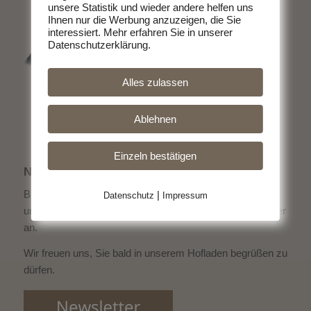
unsere Statistik und wieder andere helfen uns
Ihnen nur die Werbung anzuzeigen, die Sie
interessiert. Mehr erfahren Sie in unserer
Datenschutzerklärung.
Alles zulassen
Ablehnen
Einzeln bestätigen
NEWSLETTER
Bleiben Sie immer informiert über die aktuellen Schlacht-
|
Datenschutz
Impressum
und Verkaufstermine und
melden Sie sich zum Newsletter
an.
Wir freuen uns, Sie bald in unserem Hofladen begrüßen zu
dürfen.