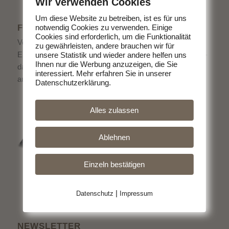
Wir verwenden Cookies
Um diese Website zu betreiben, ist es für uns
FLYER ALS DOWNLOAD
notwendig Cookies zu verwenden. Einige
Cookies sind erforderlich, um die Funktionalität
Von uns bekommen Sie köstliches Fleisch direkt vom
zu gewährleisten, andere brauchen wir für
Erzeuger. Ohne schlechtes Gewissen Fleisch zu essen -
unsere Statistik und wieder andere helfen uns
Ihnen nur die Werbung anzuzeigen, die Sie
das geht. Entscheiden Sie sich für hochwertige Produkte
interessiert. Mehr erfahren Sie in unserer
aus der Region.
Datenschutzerklärung.
Alles zulassen
Ablehnen
Einzeln bestätigen
|
Datenschutz
Impressum
NEWSLETTER