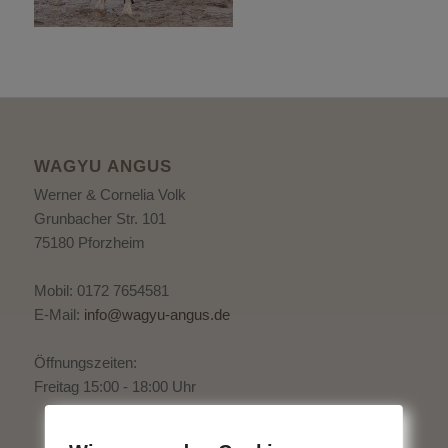
WAGYU ANGUS
Werner & Cornelia Volk
Grunbacher Str. 101
75180 Pforzheim
Mobil: 0172 7654581
E-Mail:
info@wagyu-angus.de
Öffnungszeiten:
Freitag 15:00 - 18:00 Uhr