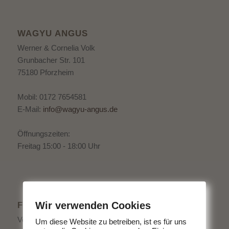
WAGYU ANGUS
Werner & Cornelia Volk
Grunbacher Str. 101
75180 Pforzheim
Mobil: 0172 7654581
E-Mail:
info@wagyu-angus.de
Öffnungszeiten:
Freitag 15:00 - 18:00 Uhr
Wir verwenden Cookies
FLYER ALS DOWNLOAD
Von uns bekommen Sie köstliches Fleisch direkt vom
Um diese Website zu betreiben, ist es für uns