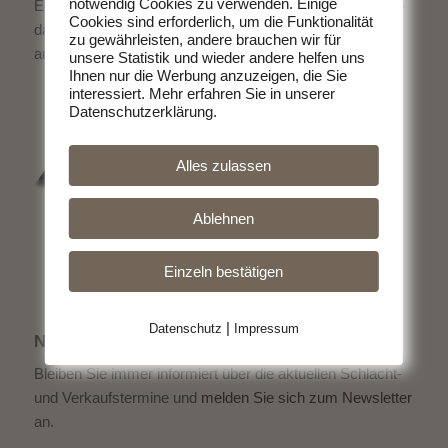
notwendig Cookies zu verwenden. Einige
Erzeuger. Ohne schlechtes Gewissen Fleisch zu essen -
Cookies sind erforderlich, um die Funktionalität
das geht. Entscheiden Sie sich für hochwertige Produkte
zu gewährleisten, andere brauchen wir für
aus der Region.
unsere Statistik und wieder andere helfen uns
Ihnen nur die Werbung anzuzeigen, die Sie
interessiert. Mehr erfahren Sie in unserer
Datenschutzerklärung.
Alles zulassen
Ablehnen
Einzeln bestätigen
|
Datenschutz
Impressum
NEWSLETTER
Bleiben Sie immer informiert über die aktuellen Schlacht-
und Verkaufstermine und
melden Sie sich zum Newsletter
an.