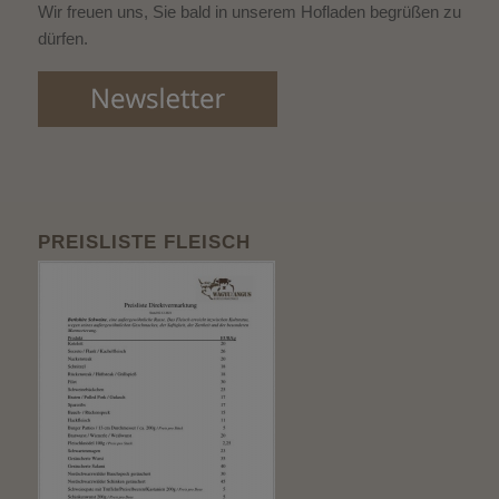
Wir freuen uns, Sie bald in unserem Hofladen begrüßen zu
dürfen.
PREISLISTE FLEISCH