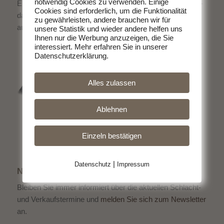
notwendig Cookies zu verwenden. Einige
Erzeuger. Ohne schlechtes Gewissen Fleisch zu essen -
Cookies sind erforderlich, um die Funktionalität
das geht. Entscheiden Sie sich für hochwertige Produkte
zu gewährleisten, andere brauchen wir für
aus der Region.
unsere Statistik und wieder andere helfen uns
Ihnen nur die Werbung anzuzeigen, die Sie
interessiert. Mehr erfahren Sie in unserer
Datenschutzerklärung.
Alles zulassen
Ablehnen
Einzeln bestätigen
|
Datenschutz
Impressum
NEWSLETTER
Bleiben Sie immer informiert über die aktuellen Schlacht-
und Verkaufstermine und
melden Sie sich zum Newsletter
an.