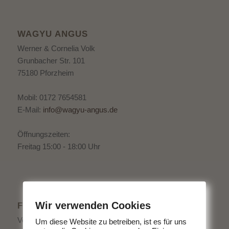
WAGYU ANGUS
Werner & Cornelia Volk
Grunbacher Str. 101
75180 Pforzheim
Mobil: 0172 7654581
E-Mail:
info@wagyu-angus.de
Öffnungszeiten:
Freitag 15:00 - 18:00 Uhr
Wir verwenden Cookies
FLYER ALS DOWNLOAD
Von uns bekommen Sie köstliches Fleisch direkt vom
Um diese Website zu betreiben, ist es für uns