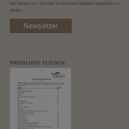
Wir freuen uns, Sie bald in unserem Hofladen begrüßen zu
dürfen.
PREISLISTE FLEISCH