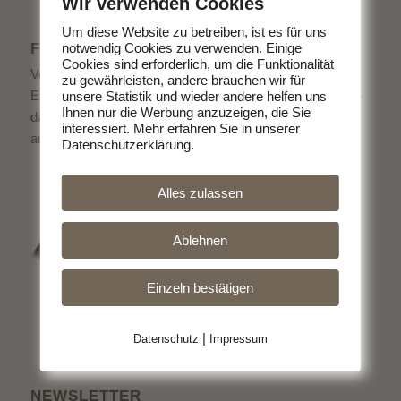
Wir verwenden Cookies
Um diese Website zu betreiben, ist es für uns
FLYER ALS DOWNLOAD
notwendig Cookies zu verwenden. Einige
Cookies sind erforderlich, um die Funktionalität
Von uns bekommen Sie köstliches Fleisch direkt vom
zu gewährleisten, andere brauchen wir für
Erzeuger. Ohne schlechtes Gewissen Fleisch zu essen -
unsere Statistik und wieder andere helfen uns
Ihnen nur die Werbung anzuzeigen, die Sie
das geht. Entscheiden Sie sich für hochwertige Produkte
interessiert. Mehr erfahren Sie in unserer
aus der Region.
Datenschutzerklärung.
Alles zulassen
Ablehnen
Einzeln bestätigen
|
Datenschutz
Impressum
NEWSLETTER