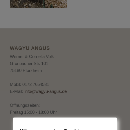
WAGYU ANGUS
Werner & Cornelia Volk
Grunbacher Str. 101
75180 Pforzheim
Mobil: 0172 7654581
E-Mail:
info@wagyu-angus.de
Öffnungszeiten:
Freitag 15:00 - 18:00 Uhr