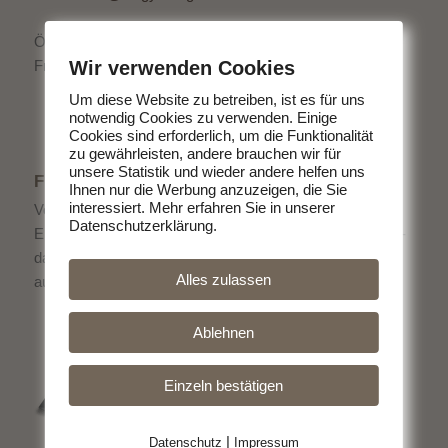
Öffnungszeiten:
Wir verwenden Cookies
Freitag 15:00 - 18:00 Uhr
Um diese Website zu betreiben, ist es für uns
notwendig Cookies zu verwenden. Einige
Cookies sind erforderlich, um die Funktionalität
zu gewährleisten, andere brauchen wir für
unsere Statistik und wieder andere helfen uns
FLYER ALS DOWNLOAD
Ihnen nur die Werbung anzuzeigen, die Sie
interessiert. Mehr erfahren Sie in unserer
Von uns bekommen Sie köstliches Fleisch direkt vom
Datenschutzerklärung.
Erzeuger. Ohne schlechtes Gewissen Fleisch zu essen -
das geht. Entscheiden Sie sich für hochwertige Produkte
Alles zulassen
aus der Region.
Ablehnen
Einzeln bestätigen
|
Datenschutz
Impressum