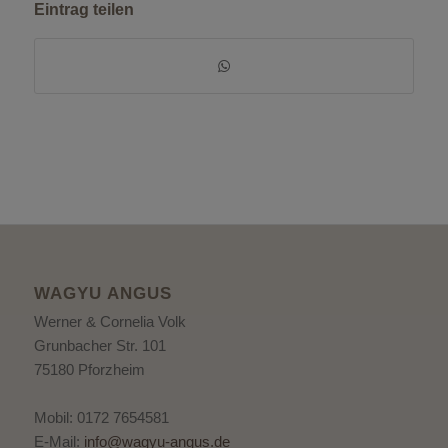
Eintrag teilen
WAGYU ANGUS
Werner & Cornelia Volk
Grunbacher Str. 101
75180 Pforzheim
Mobil: 0172 7654581
E-Mail:
info@wagyu-angus.de