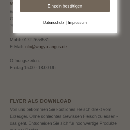
WAGYU ANGUS
Einzeln bestätigen
Werner & Cornelia Volk
Grunbacher Str. 101
|
Datenschutz
Impressum
75180 Pforzheim
Mobil: 0172 7654581
E-Mail:
info@wagyu-angus.de
Öffnungszeiten:
Freitag 15:00 - 18:00 Uhr
FLYER ALS DOWNLOAD
Von uns bekommen Sie köstliches Fleisch direkt vom
Erzeuger. Ohne schlechtes Gewissen Fleisch zu essen -
das geht. Entscheiden Sie sich für hochwertige Produkte