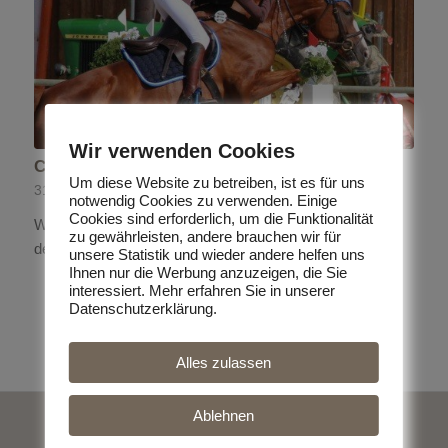
Wir verwenden Cookies
Cornelia Volk im Kader aufgenommen!
Um diese Website zu betreiben, ist es für uns
31. Dezember 2014
notwendig Cookies zu verwenden. Einige
Cookies sind erforderlich, um die Funktionalität
Wir freuen uns über die Aufnahme von Cornelia Volk in
zu gewährleisten, andere brauchen wir für
den Kader…
unsere Statistik und wieder andere helfen uns
Ihnen nur die Werbung anzuzeigen, die Sie
interessiert. Mehr erfahren Sie in unserer
Datenschutzerklärung.
Alles zulassen
Ablehnen