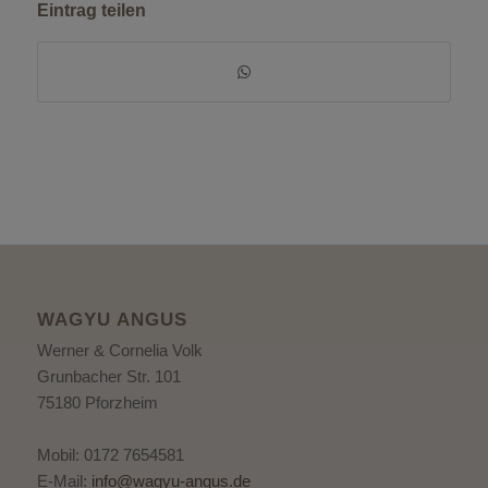
Eintrag teilen
WAGYU ANGUS
Werner & Cornelia Volk
Grunbacher Str. 101
75180 Pforzheim
Mobil: 0172 7654581
E-Mail:
info@wagyu-angus.de