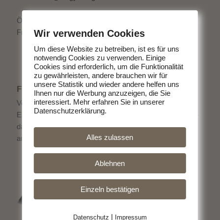
Öffnungszeiten:
Wir verwenden Cookies
Freitag 15:00 - 18:00 Uhr
Um diese Website zu betreiben, ist es für uns
notwendig Cookies zu verwenden. Einige
Cookies sind erforderlich, um die Funktionalität
zu gewährleisten, andere brauchen wir für
unsere Statistik und wieder andere helfen uns
FLYER ALS DOWNLOAD
Ihnen nur die Werbung anzuzeigen, die Sie
interessiert. Mehr erfahren Sie in unserer
Von uns bekommen Sie köstliches Fleisch direkt vom
Datenschutzerklärung.
Erzeuger. Ohne schlechtes Gewissen Fleisch zu essen -
das geht. Entscheiden Sie sich für hochwertige Produkte
Alles zulassen
aus der Region.
Ablehnen
Einzeln bestätigen
|
Datenschutz
Impressum