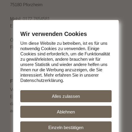
75180 Pforzheim
Mobil: 0172 7654581
E-Mail:
info@wagyu-angus.de
Wir verwenden Cookies
Öffnungszeiten:
Um diese Website zu betreiben, ist es für uns
Freitag 15:00 - 18:00 Uhr
notwendig Cookies zu verwenden. Einige
Cookies sind erforderlich, um die Funktionalität
zu gewährleisten, andere brauchen wir für
unsere Statistik und wieder andere helfen uns
Ihnen nur die Werbung anzuzeigen, die Sie
interessiert. Mehr erfahren Sie in unserer
Datenschutzerklärung.
FLYER ALS DOWNLOAD
Von uns bekommen Sie köstliches Fleisch direkt vom
Alles zulassen
Erzeuger. Ohne schlechtes Gewissen Fleisch zu essen -
das geht. Entscheiden Sie sich für hochwertige Produkte
aus der Region.
Ablehnen
Einzeln bestätigen