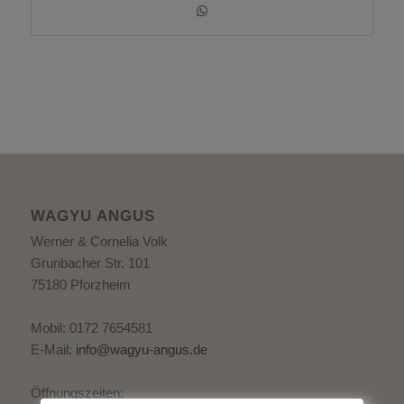
WAGYU ANGUS
Werner & Cornelia Volk
Grunbacher Str. 101
75180 Pforzheim
Mobil: 0172 7654581
E-Mail:
info@wagyu-angus.de
Öffnungszeiten: