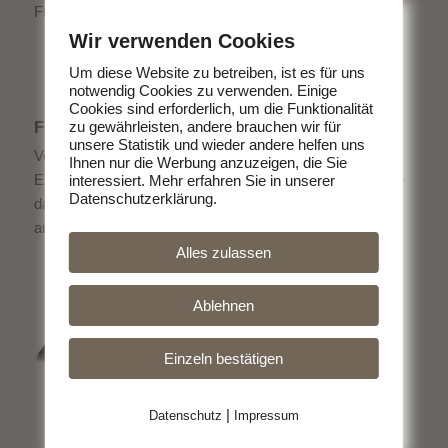
Freitag 15:00 - 18:00 Uhr
Wir verwenden Cookies
Um diese Website zu betreiben, ist es für uns
notwendig Cookies zu verwenden. Einige
Cookies sind erforderlich, um die Funktionalität
zu gewährleisten, andere brauchen wir für
FLYER ALS DOWNLOAD
unsere Statistik und wieder andere helfen uns
Von uns bekommen Sie köstliches Fleisch direkt vom
Ihnen nur die Werbung anzuzeigen, die Sie
Erzeuger. Ohne schlechtes Gewissen Fleisch zu essen -
interessiert. Mehr erfahren Sie in unserer
Datenschutzerklärung.
das geht. Entscheiden Sie sich für hochwertige Produkte
aus der Region.
Alles zulassen
Ablehnen
Einzeln bestätigen
|
Datenschutz
Impressum