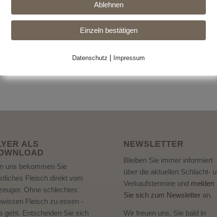
Ablehnen
Einzeln bestätigen
|
Datenschutz
Impressum
LYER ALS
NEWSLETTER
OWNLOAD
Bleiben Sie immer informiert
n uns bekommen Sie
über die aktuellen Schlacht- 
stliches Fleisch direkt vom
Verkaufstermine und
melden
zeuger. Ohne schlechtes
Sie sich zum Newsletter
an.
wissen Fleisch zu essen -
Wir freuen uns, Sie bald in
s geht. Entscheiden Sie sich