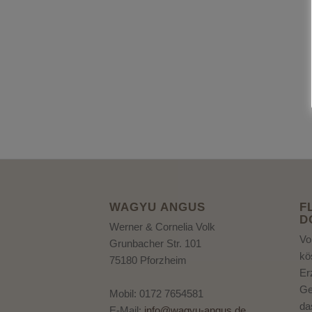
WAGYU ANGUS
F
D
Werner & Cornelia Volk
Vo
Grunbacher Str. 101
kö
75180 Pforzheim
Er
Ge
Mobil: 0172 7654581
da
E-Mail:
info@wagyu-angus.de