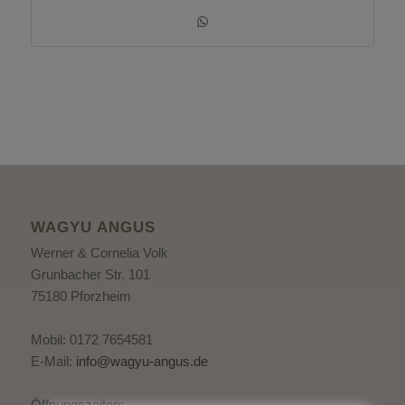
WAGYU ANGUS
Werner & Cornelia Volk
Grunbacher Str. 101
75180 Pforzheim
Mobil: 0172 7654581
E-Mail:
info@wagyu-angus.de
Öffnungszeiten: