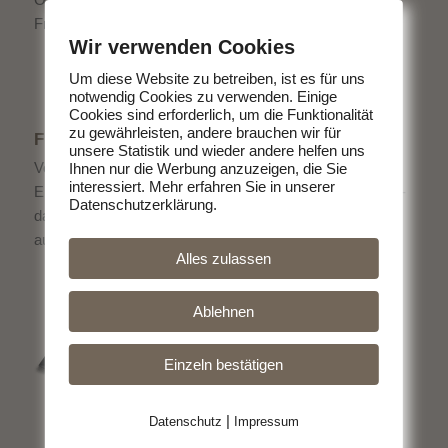
Freitag 15:00 - 18:00 Uhr
Wir verwenden Cookies
Um diese Website zu betreiben, ist es für uns
notwendig Cookies zu verwenden. Einige
Cookies sind erforderlich, um die Funktionalität
zu gewährleisten, andere brauchen wir für
FLYER ALS DOWNLOAD
unsere Statistik und wieder andere helfen uns
Von uns bekommen Sie köstliches Fleisch direkt vom
Ihnen nur die Werbung anzuzeigen, die Sie
interessiert. Mehr erfahren Sie in unserer
Erzeuger. Ohne schlechtes Gewissen Fleisch zu essen -
Datenschutzerklärung.
das geht. Entscheiden Sie sich für hochwertige Produkte
aus der Region.
Alles zulassen
Ablehnen
Einzeln bestätigen
|
Datenschutz
Impressum