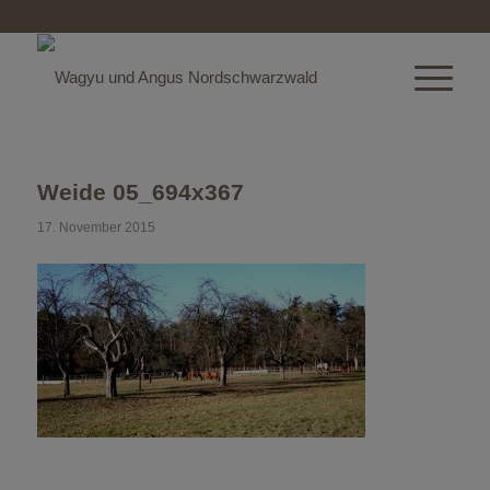
Weide 05_694x367
17. November 2015