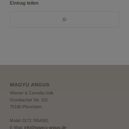
Eintrag teilen
WAGYU ANGUS
Werner & Cornelia Volk
Grunbacher Str. 101
75180 Pforzheim
Mobil: 0172 7654581
E-Mail:
info@wagyu-angus.de