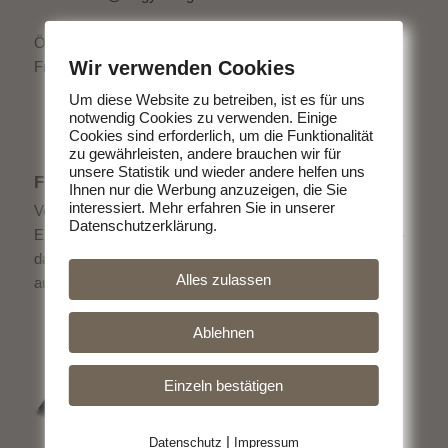
Öffnungszeiten:
Wir verwenden Cookies
Freitag 15:00 - 18:00 Uhr
Um diese Website zu betreiben, ist es für uns
notwendig Cookies zu verwenden. Einige
Cookies sind erforderlich, um die Funktionalität
zu gewährleisten, andere brauchen wir für
unsere Statistik und wieder andere helfen uns
FLYER ALS DOWNLOAD
Ihnen nur die Werbung anzuzeigen, die Sie
interessiert. Mehr erfahren Sie in unserer
Von uns bekommen Sie köstliches Fleisch direkt vom
Datenschutzerklärung.
Erzeuger. Ohne schlechtes Gewissen Fleisch zu essen -
das geht. Entscheiden Sie sich für hochwertige Produkte
Alles zulassen
aus der Region.
Ablehnen
Einzeln bestätigen
|
Datenschutz
Impressum