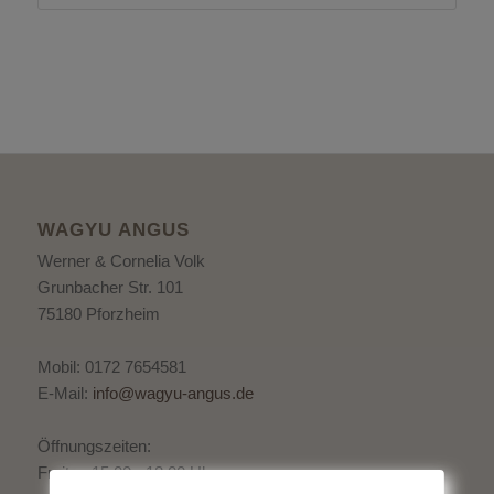
WAGYU ANGUS
Werner & Cornelia Volk
Grunbacher Str. 101
75180 Pforzheim
Mobil: 0172 7654581
E-Mail:
info@wagyu-angus.de
Öffnungszeiten:
Freitag 15:00 - 18:00 Uhr