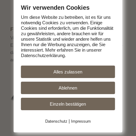
Wir verwenden Cookies
Um diese Website zu betreiben, ist es für uns
notwendig Cookies zu verwenden. Einige
Cookies sind erforderlich, um die Funktionalität
FLYER ALS DOWNLOAD
zu gewährleisten, andere brauchen wir für
Von uns bekommen Sie köstliches Fleisch direkt vom
unsere Statistik und wieder andere helfen uns
Ihnen nur die Werbung anzuzeigen, die Sie
Erzeuger. Ohne schlechtes Gewissen Fleisch zu essen -
interessiert. Mehr erfahren Sie in unserer
das geht. Entscheiden Sie sich für hochwertige Produkte
Datenschutzerklärung.
aus der Region.
Alles zulassen
Ablehnen
Einzeln bestätigen
|
Datenschutz
Impressum