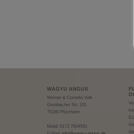
WAGYU ANGUS
F
D
Werner & Cornelia Volk
Vo
Grunbacher Str. 101
kö
75180 Pforzheim
Er
Ge
Mobil: 0172 7654581
da
E-Mail:
info@wagyu-angus.de