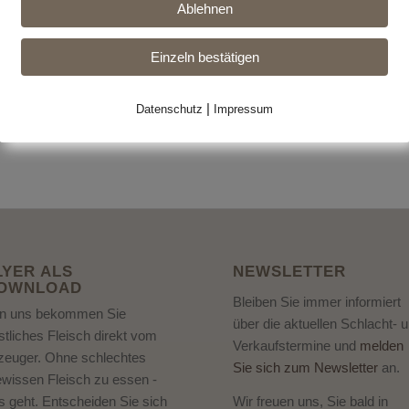
Ablehnen
Einzeln bestätigen
|
Datenschutz
Impressum
LYER ALS
NEWSLETTER
OWNLOAD
Bleiben Sie immer informiert
n uns bekommen Sie
über die aktuellen Schlacht- 
stliches Fleisch direkt vom
Verkaufstermine und
melden
zeuger. Ohne schlechtes
Sie sich zum Newsletter
an.
wissen Fleisch zu essen -
Wir freuen uns, Sie bald in
s geht. Entscheiden Sie sich