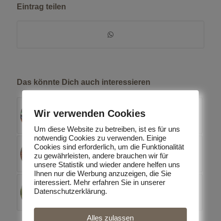
Eintrag teilen
Das könnte Dich auch interessieren
Wir verwenden Cookies
Cornelia Volk im Kader aufgenommen!
Um diese Website zu betreiben, ist es für uns
notwendig Cookies zu verwenden. Einige
Cookies sind erforderlich, um die Funktionalität
Erfolgreicher Turnierstart für das Team
zu gewährleisten, andere brauchen wir für
der Reitsportanlage Büchenbronn
unsere Statistik und wieder andere helfen uns
Ihnen nur die Werbung anzuzeigen, die Sie
interessiert. Mehr erfahren Sie in unserer
Cornelia Volk auch in 2016
Datenschutzerklärung.
Kadermitglied!
Alles zulassen