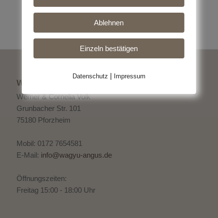
Ablehnen
Einzeln bestätigen
|
Datenschutz
Impressum
WAGYU ANGUS
Werner & Cornelia Volk
Grunbacher Str. 101
75180 Pforzheim
Mobil: 0172 7654581
E-Mail:
info@wagyu-angus.de
Öffnungszeiten:
Freitag 15:00 - 18:00 Uhr