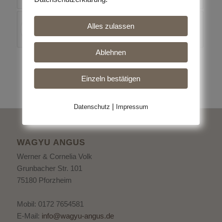
Neue Führanlage bietet weitere
Alles zulassen
Trainingsmöglichkeiten
Ablehnen
Einzeln bestätigen
|
Datenschutz
Impressum
WAGYU ANGUS
Werner & Cornelia Volk
Grunbacher Str. 101
75180 Pforzheim
Mobil: 0172 7654581
E-Mail:
info@wagyu-angus.de