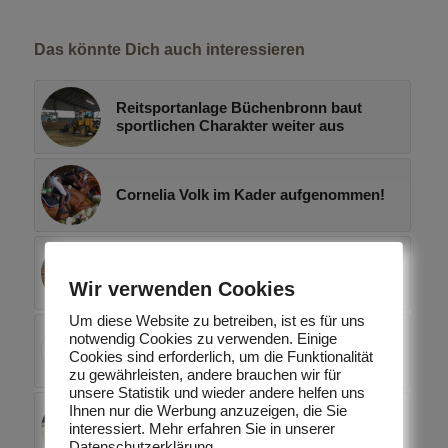
Das könnte Dich auch interessieren
Reitsportanlage Büchenbronn baut
sportlichen Charakter weiter aus
Cornelia Volk im Kader aufgenommen!
Erfolgreicher Turnierstart für das Team
der Reitsportanlage Büchenbronn
Wir verwenden Cookies
Um diese Website zu betreiben, ist es für uns
notwendig Cookies zu verwenden. Einige
Cornelia Volk räumte in Pöttmes ab
Cookies sind erforderlich, um die Funktionalität
zu gewährleisten, andere brauchen wir für
unsere Statistik und wieder andere helfen uns
Ihnen nur die Werbung anzuzeigen, die Sie
Außenplatz der Reitsportanlage
interessiert. Mehr erfahren Sie in unserer
Büchenbronn erneuert
Datenschutzerklärung.