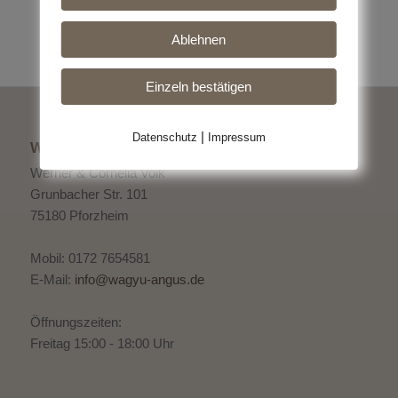
Ablehnen
Einzeln bestätigen
|
Datenschutz
Impressum
WAGYU ANGUS
Werner & Cornelia Volk
Grunbacher Str. 101
75180 Pforzheim
Mobil: 0172 7654581
E-Mail:
info@wagyu-angus.de
Öffnungszeiten:
Freitag 15:00 - 18:00 Uhr