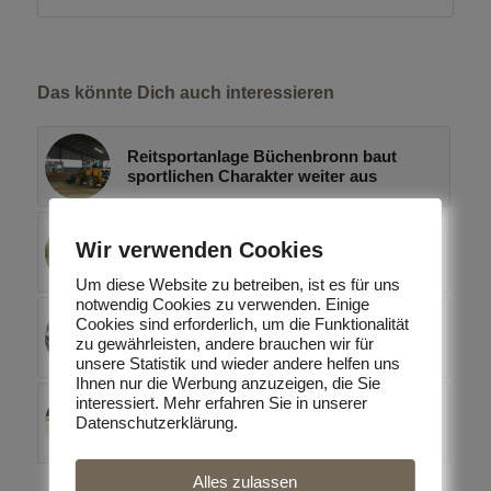
Das könnte Dich auch interessieren
Reitsportanlage Büchenbronn baut
sportlichen Charakter weiter aus
Cornelia Volk auch in 2016
Wir verwenden Cookies
Kadermitglied!
Um diese Website zu betreiben, ist es für uns
notwendig Cookies zu verwenden. Einige
Cookies sind erforderlich, um die Funktionalität
Cornelia Volk im Kader aufgenommen!
zu gewährleisten, andere brauchen wir für
unsere Statistik und wieder andere helfen uns
Ihnen nur die Werbung anzuzeigen, die Sie
interessiert. Mehr erfahren Sie in unserer
Außenplatz der Reitsportanlage
Datenschutzerklärung.
Büchenbronn erneuert
Alles zulassen